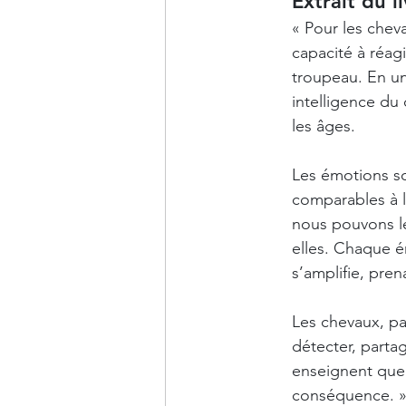
Extrait du li
« Pour les chev
capacité à réag
troupeau. En un 
intelligence du 
les âges.
Les émotions so
comparables à l
nous pouvons le
elles. Chaque é
s’amplifie, pre
Les chevaux, pa
détecter, partag
enseignent que 
conséquence. 