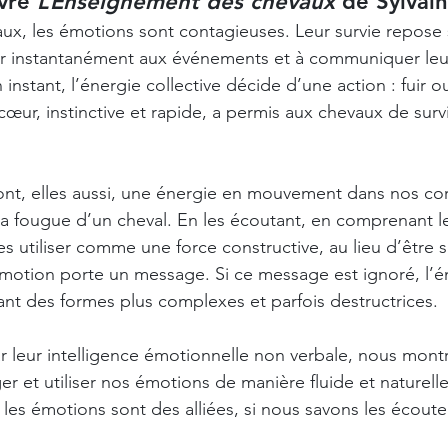
vre 
L’Enseignement des chevaux
 de Sylvain 
aux, les émotions sont contagieuses. Leur survie repose s
ir instantanément aux événements et à communiquer leur
instant, l’énergie collective décide d’une action : fuir ou
cœur, instinctive et rapide, a permis aux chevaux de survi
nt, elles aussi, une énergie en mouvement dans nos cor
a fougue d’un cheval. En les écoutant, en comprenant l
s utiliser comme une force constructive, au lieu d’être
motion porte un message. Si ce message est ignoré, l’é
nant des formes plus complexes et parfois destructrices.
r leur intelligence émotionnelle non verbale, nous mon
er et utiliser nos émotions de manière fluide et naturelle
les émotions sont des alliées, si nous savons les écouter
»