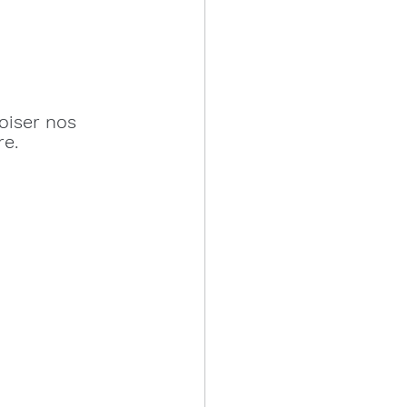
oiser nos 
re.