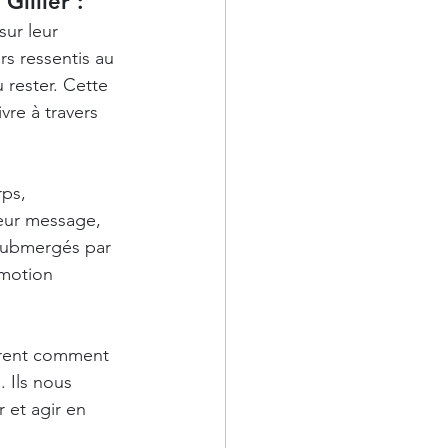
Gillier :
ur leur 
s ressentis au 
 rester. Cette 
vre à travers 
ps, 
eur message, 
 submergés par 
motion 
trent comment 
. Ils nous 
 et agir en 