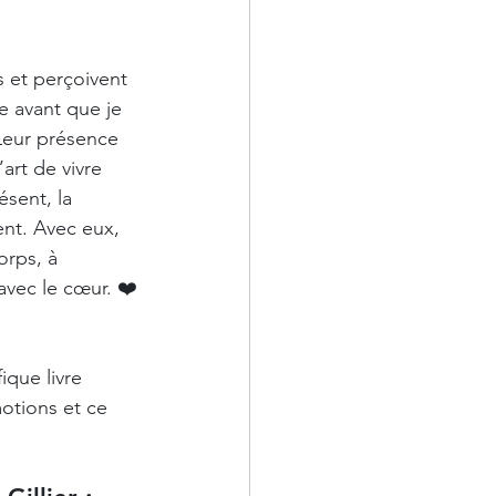
s et perçoivent 
 avant que je 
Leur présence 
art de vivre 
ésent, la 
nt. Avec eux, 
rps, à 
avec le cœur. ❤️
ique livre 
otions et ce 