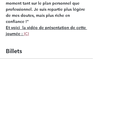
moment tant sur le plan personnel que 
professionnel. Je suis repartie plus légère 
de mes doutes, mais plus riche en 
confiance !"
Et voici  la vidéo de présentation de cette 
journée : 
ICI
Billets
Vente expirée
Type de billet
Sortir du cadre
Plus d'info
Prix
222,00 €