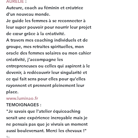
AURELIE
 :
Auteure, coach au féminin et créatrice 
d’un nouveau monde.
Je guide les femmes à se reconnecter à 
leur super pouvoir pour nourrir leur projet 
de cœur grâce à la créativité.
A travers mes coaching individuels et de 
groupe, mes retraites spirituelles, mon 
oracle des femmes solaires ou mon cahier 
créativité, 
j’accompagne les 
entrepreneuses ou celles qui aspirent à le 
devenir, à redécouvrir leur singularité et 
ce qui fait sens pour elles 
pour qu’elles 
rayonnent et prennent pleinement leur 
place.
www.luminao.fr
TEMOIGNAGES : 
"Je savais que l’atelier équicoaching 
serait une expérience incroyable mais je 
ne pensais pas que je vivrais un moment 
aussi bouleversant. Merci les chevaux !"
✨