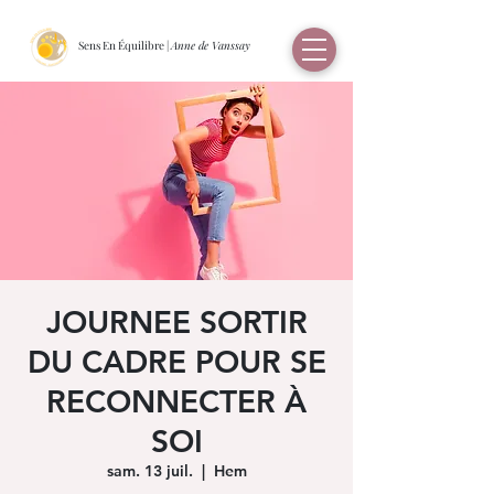
Sens En Équilibre |
Anne de Vanssay
JOURNEE SORTIR
DU CADRE POUR SE
RECONNECTER À
SOI
sam. 13 juil.
  |  
Hem