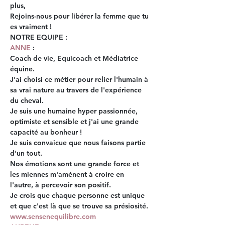
plus,
Rejoins-nous pour libérer la femme que tu 
es vraiment !
NOTRE EQUIPE :
ANNE
 :  
Coach de vie, Equicoach et Médiatrice 
équine.
J'ai choisi ce métier pour relier l'humain à 
sa vrai nature au travers de l'expérience 
du cheval.
Je suis une humaine hyper passionnée, 
optimiste et sensible et j'ai une grande 
capacité au bonheur ! 
Je suis convaicue que nous faisons partie 
d'un tout. 
Nos émotions sont une grande force et 
les miennes m'aménent à croire en 
l'autre, à percevoir son positif. 
Je crois que chaque personne est unique 
et que c'est là que se trouve sa présiosité.
www.sensenequilibre.com