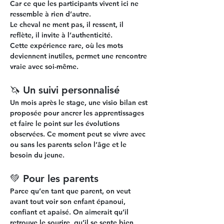
Car ce que les participants vivent ici ne 
ressemble à rien d’autre. 
Le cheval ne ment pas, il ressent, il 
reflète, il invite à l’authenticité.
Cette expérience rare, où les mots 
deviennent inutiles, permet une rencontre 
vraie avec soi-même.
🦄 Un suivi personnalisé
Un mois après le stage, une 
visio bilan
 est 
proposée pour ancrer les apprentissages 
et faire le point sur les évolutions 
observées. Ce moment peut se vivre avec 
ou sans les parents selon l’âge et le 
besoin du jeune.
💚 Pour les parents
Parce qu’en tant que parent, on veut 
avant tout voir son enfant 
épanoui, 
confiant et apaisé
. On aimerait qu’il 
retrouve le sourire, qu’il se sente bien 