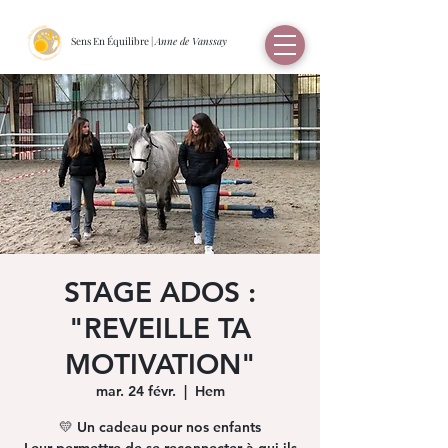
Sens En Équilibre |
Anne de Vanssay
STAGE ADOS :
"REVEILLE TA
MOTIVATION"
mar. 24 févr.
  |  
Hem
💛 Un cadeau pour nos enfants