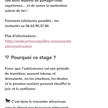
Une belle manière de partager cette 
expérience… et de semer la motivation 
autour de toi ! 
Paiement échelonné possible
 : me 
contacter au 06.63.90.37.86
Plus d’informations :  
https://www.sensenequilibre.com/accomp
agnement-jeunes
💚 Pourquoi ce stage ?
Parce que l’adolescence est une période 
de transition, souvent intense et 
déroutante, où les émotions, les doutes 
et la pression scolaire peuvent étouffer la 
joie et la confiance.
🐎
 C’est dans la rencontre silencieuse 
avec le cheval que 
beaucoup retrouvent 