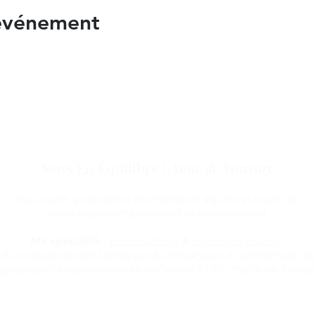
 événement
Sens En Équilibre |
Anne de Vanssay
Equicoach, p
raticienne en médiatio
n équine et c
oach en
développement personnel et professionnel
Ma spécialité
:
Equicoaching
&
médiation équine
:
Accompagnement facilité par le cheval pour es entreprises, les
groupes et les personnes en individuel à Lille, Hauts-de-France
Ma spécificité
:
Stages équicoaching pour les jeunes
:
J'accompagne les jeunes à mieux se connaitre pour trouver leu