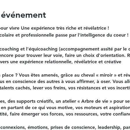
l'événement
vivre Une expérience très riche et révélatrice !
colaire et professionnelle passe par l'intelligence du coeur !
 coaching et l'équicoaching (accompagnement assité par le c
encore pour trouver leur voie, faire un choix d'orientation. 
avers une expérience relationnelle, révélatrice et créative
a place ? Vous êtes amenés, grâce au cheval « miroir » et rév
s en conscience des autres à vous affirmer, à oser. Vous al
talents cachés, lever vos freins, vos résistances et vos incert
s, des supports créatifs, un atelier « Arbre de vie » pour se
e en partant de ce qui vous motive, vos moteurs et aspiratio
tité, faire émerger vos forces, vos ressources, votre confianc
, connexions, émotions, prises de conscience, leadership, par