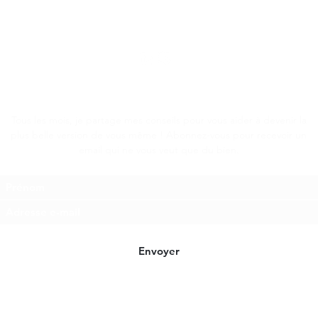
place dans la société en adéquation avec leur identité profonde
Tous les mois, je partage mes conseils pour vous aider à devenir la
plus belle version de vous même ! Abonnez-vous pour recevoir un
email qui ne vous veut que du bien.
Envoyer