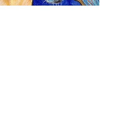
Sens En Équilibre |
Anne de Vanssay
Equicoach, p
raticienne en médiatio
n équine et
c
oach en développement personnel et
professionnel
Ma spécialité
:
Equicoaching
&
médiation
équine
: Accompagnement facilité par le cheval
pour es entreprises, les groupes et les personnes
en individuel à Lille, Hauts-de-France.
Ma spécificité
:
Stages équicoaching pour les
jeunes
: J'accompagne les jeunes à mieux se
connaitre pour trouver leur place dans la société
en adéquation avec leur identité profonde.
anne-devanssay@sensenequilibre.com
06.63.90.37.86
HEM, FRANCE