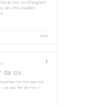
 cheval vous accompagnent
, de votre équilibre
re.
ure
r de soi :
 essentiel Ce n’est pas une
 « Je suis fier de moi » !