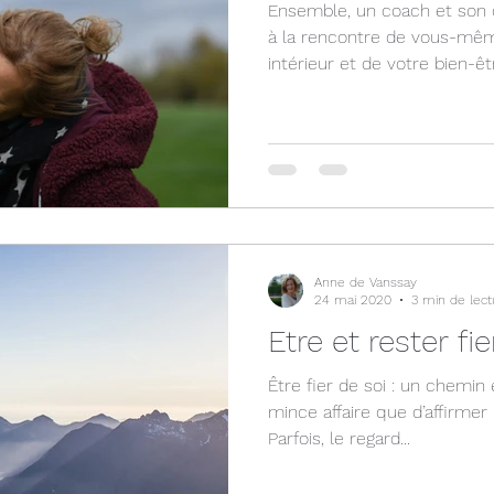
Ensemble, un coach et son
à la rencontre de vous-même
intérieur et de votre bien-êt
Anne de Vanssay
24 mai 2020
3 min de lect
Etre et rester fie
Être fier de soi : un chemin
mince affaire que d’affirmer :
Parfois, le regard...