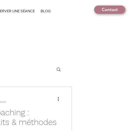
Contact
ERVER UNE SÉANCE
BLOG
ture
oaching :
faits & méthodes