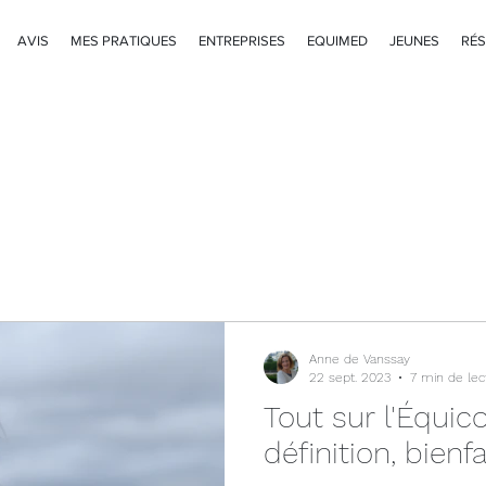
AVIS
MES PRATIQUES
ENTREPRISES
EQUIMED
JEUNES
RÉS
Anne de Vanssay
22 sept. 2023
7 min de lec
Tout sur l'Équic
définition, bien