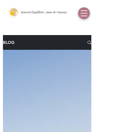
Sens En Équilibre |
Anne de Vanssay
BLOG