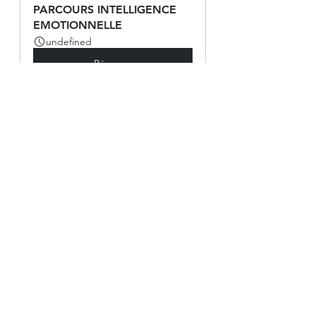
PARCOURS INTELLIGENCE 
EMOTIONNELLE
undefined
Réserver
#sensenequilibre
, 
#potentiologue
, 
#annedevanssay
, 
#equicoaching
, 
#coaching
,#arbredevie 
#pnl
#codeveloppement
#totem